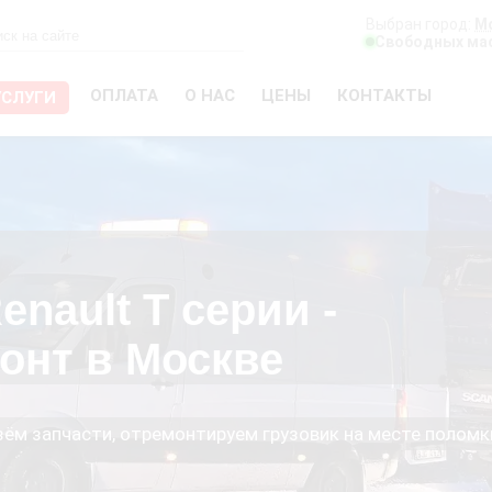
Выбран город:
М
Свободных мас
ОПЛАТА
О НАС
ЦЕНЫ
КОНТАКТЫ
УСЛУГИ
enault T серии -
онт в Москве
езём запчасти, отремонтируем грузовик на месте поломк