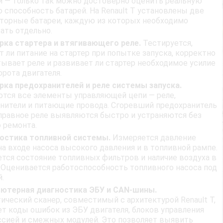
й — только так можно достоверно оценить реальную
 способность батарей. На Renault T установлены две
торные батареи, каждую из которых необходимо
ать отдельно.
рка стартера и втягивающего реле.
Тестируется,
т ли питание на стартер при попытке запуска, корректно
тывает реле и развивает ли стартер необходимое усилие
орота двигателя.
рка предохранителей и реле системы запуска.
тся все элементы управляющей цепи — реле,
нители и питающие провода. Сгоревший предохранитель
правное реле выявляются быстро и устраняются без
 ремонта.
остика топливной системы.
Измеряется давление
на входе насоса высокого давления и в топливной рампе.
тся состояние топливных фильтров и наличие воздуха в
 Оценивается работоспособность топливного насоса под
й.
ютерная диагностика ЭБУ и CAN‑шины.
ический сканер, совместимый с архитектурой Renault T,
т коды ошибок из ЭБУ двигателя, блоков управления
сией и смежных модулей. Это позволяет выявить