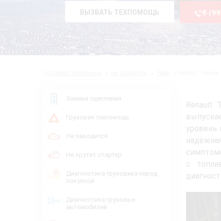
ВЫЗВАТЬ ТЕХПОМОЩЬ
8 (9
Грузовая техпомощь
Не заводится
Рено
Renault T серии
Замена сцепления
Renault
выпуска
Грузовая техпомощь
уровень 
Не заводится
надёжная
симптомо
Не крутит стартер
с топли
Диагностика грузовика перед
диагност
покупкой
Диагностика грузовых
автомобилей