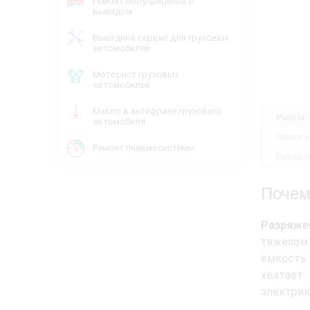
Ремонт полуприцепов с
выездом
Выездной сервис для грузовых
автомобилей
Моторист грузовых
автомобилей
Масло в антифризе грузового
Работа
автомобиля
Заглох и
Ремонт пневмосистемы
Выезд за
Почем
Разряже
тяжёлом 
ёмкость
хватает
электрик