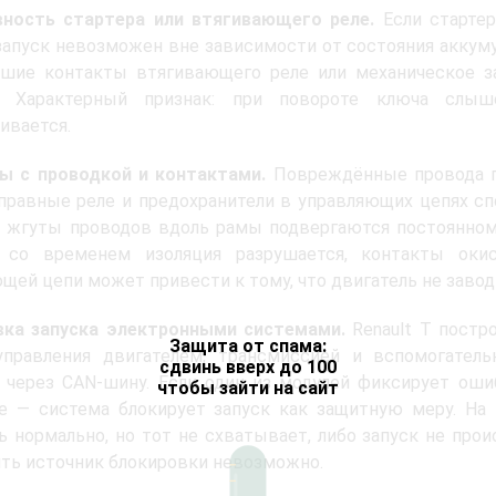
вность стартера или втягивающего реле.
Если стартер
запуск невозможен вне зависимости от состояния аккум
вшие контакты втягивающего реле или механическое з
. Характерный признак: при повороте ключа слыш
ивается.
ы с проводкой и контактами.
Повреждённые провода пи
правные реле и предохранители в управляющих цепях сп
T жгуты проводов вдоль рамы подвергаются постоянном
 со временем изоляция разрушается, контакты оки
щей цепи может привести к тому, что двигатель не заводи
вка запуска электронными системами.
Renault T постр
Защита от спама:
управления двигателем, трансмиссией и вспомогател
сдвинь вверх до 100
через CAN‑шину. Если один из модулей фиксирует ошиб
чтобы зайти на сайт
 — система блокирует запуск как защитную меру. На п
ь нормально, но тот не схватывает, либо запуск не прои
ть источник блокировки невозможно.