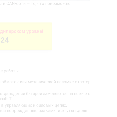
 в CAN‑сети — то, что невозможно
дилерском уровне!
-24
е работы:
 обмоток или механической поломке стартер
повреждении батареи заменяются на новые с
ult T.
в управляющих и силовых цепях,
ются повреждённые разъёмы и жгуты вдоль