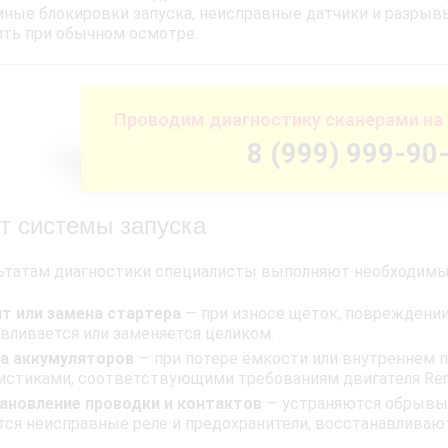
ные блокировки запуска, неисправные датчики и разрывы
ть при обычном осмотре.
Проводим диагностику сканерами на 
8 (999) 999-90
т системы запуска
ьтатам диагностики специалисты выполняют необходимы
т или замена стартера
— при износе щёток, повреждении
вливается или заменяется целиком.
а аккумуляторов
— при потере ёмкости или внутреннем 
истиками, соответствующими требованиям двигателя Rena
ановление проводки и контактов
— устраняются обрывы 
ся неисправные реле и предохранители, восстанавлива