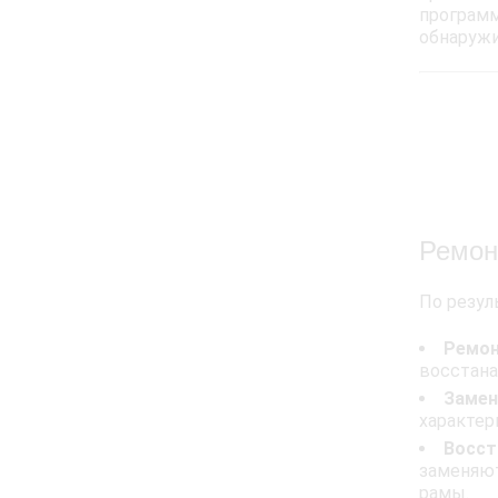
программ
обнаружи
Ремон
По резул
Ремон
восстана
Замен
характер
Восст
заменяют
рамы.