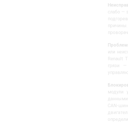
Неиспра
слабо — 
подгоре
причины
проворач
Проблем
или неис
Renault 
грязи —
управляю
Блокиро
модули 
данными 
CAN‑шине
двигател
определи