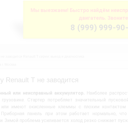
Мы выезжаем! Быстро найдём неиспр
двигатель. Звоните
8 (999) 999-90
 не заводится Renault T серии: выезд и диагностика
 г. Москва
у Renault T не заводится
нный или неисправный аккумулятор.
Наиболее распрост
грузовике. Стартер потребляет значительный пусковой
 или имеют окисленные клеммы с плохим контактом —
. Приборная панель при этом работает нормально, чт
и. Зимой проблема усиливается: холод резко снижает пус