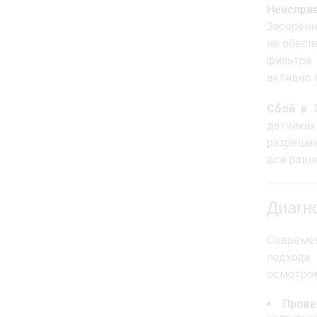
Неиспра
Засорённ
не обесп
фильтра
активно 
Сбой в 
датчика
разрешен
всё равн
Диагн
Современ
подхода
осмотром
Прове