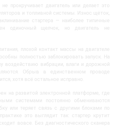
 не прокручивает двигатель или делает это
уляторов и топливной системы. Износ щёток,
аклинивание стартера — наиболее типичные
ен одиночный щелчок, но двигатель не
тания, плохой контакт массы на двигателе
особны полностью заблокировать запуск. На
у воздействию вибрации, влаги и дорожной
сляются. Обрыв в единственном проводе
тся, хотя всё остальное исправно.
оен на развитой электронной платформе, где
ьными системами постоянно обмениваются
ку или теряет связь с другими блоками по
рактике это выглядит так: стартер крутит
сходит вовсе. Без диагностического сканера