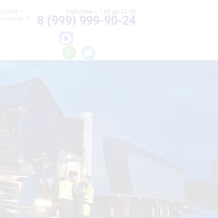
осква
8 (999) 999-90-24
теров: 7
и